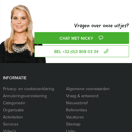
Vragen over onze uitjes?
CHAT MET NICKY
BEL +32 (0)3 808 03 34
INFORMATIE
Privacy- en cookieverklaring
Algemene voorwaarden
Annuleringsverzekering
Vraag & antwoord
Categorieën
Nieuwsbrief
Organisatie
Referenties
Activiteiten
Vacatures
Services
Sitemap
Video’s
Links