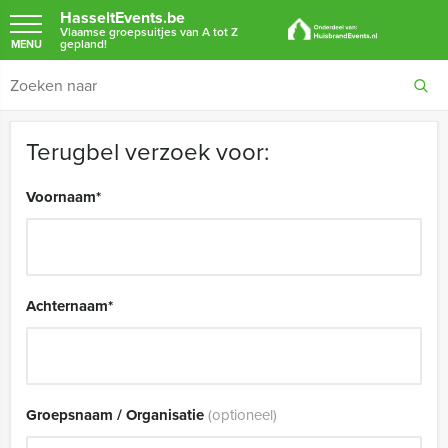
HasseltEvents.be
Vlaamse groepsuitjes van A tot Z
gepland!
MENU
Terugbel verzoek voor:
Voornaam
*
Achternaam
*
Groepsnaam / Organisatie
(optioneel)