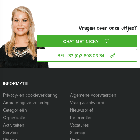
Vragen over onze uitjes?
CHAT MET NICKY
BEL +32 (0)3 808 03 34
INFORMATIE
Privacy- en cookieverklaring
Algemene voorwaarden
Annuleringsverzekering
Vraag & antwoord
Categorieën
Nieuwsbrief
Organisatie
Referenties
Activiteiten
Vacatures
Services
Sitemap