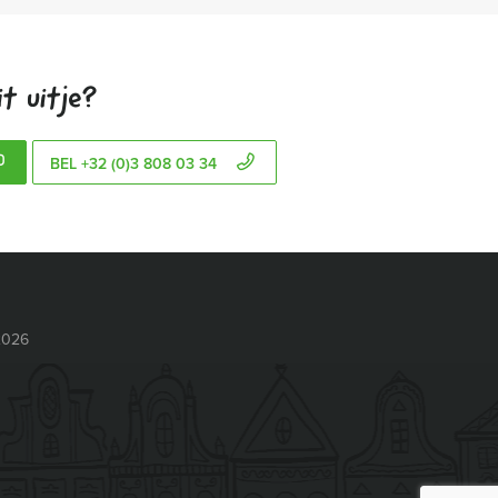
t uitje?
BEL +32 (0)3 808 03 34
2026