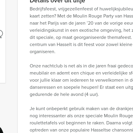
Details over dit uitje
Bedrijfsfeest, vrijgezellenfeest of huwelijksjubil
kaart zetten? Met de Moulin Rouge Party van Hasse
naar het Parijs van de jaren ’20 van de vorige eeu
verleidingskunst in een exotische omgeving, het z
dit speciale, op maat georganiseerde themafeest. 
centrum van Hasselt is dit feest voor zowel klein
organiseren.
Onze nachtclub is net als in die jaren fraai gedec
meubilair en ademt een chique en verleidelijke sf
voor jullie klaar om iedereen te verwelkomen in 
danseressen en soepele heupen! Er staat een uitgeb
gedurende de hele avond (4 uur).
Je kunt onbeperkt gebruik maken van de drankjes
nog interessanter als onze speciale Moulin Roug
roulettetafels vol beginnen te raken. Daarna volgt
optreden van onze populaire Hasseltse chansonn