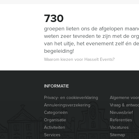
730
groepen lieten ons de afgelopen maa
weten zeer tevreden te zijn met de org
van het uitje, het evenement zelf én d
begeleiding!
Waarom kiezen voor Hasselt Events?
INFORMATIE
Privacy- en cookieverklaring
Algemene voo
Annuleringsverzekering
Vraag & antwo
Categorieën
Nieuwsbrief
Organisatie
Referenties
Activiteiten
Vacatures
Services
Sitemap