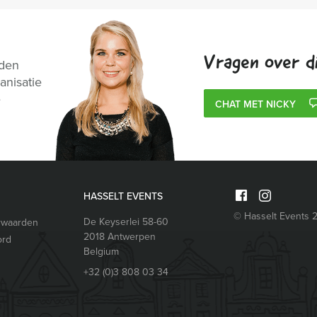
Vragen over di
nden
anisatie
e
CHAT MET NICKY
HASSELT EVENTS
© Hasselt Events 
De Keyserlei 58-60
rwaarden
2018
Antwerpen
ord
Belgium
+32 (0)3 808 03 34