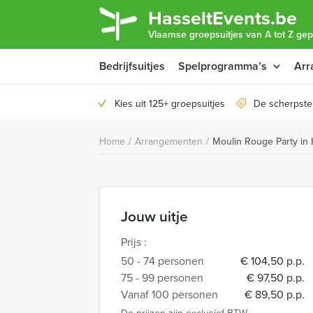
HasseltEvents.be
Vlaamse groepsuitjes van A tot Z gep
Bedrijfsuitjes
Spelprogramma’s
Arr
Kies uit 125+ groepsuitjes
De scherpste 
Home
/
Arrangementen
/
Moulin Rouge Party in 
Jouw uitje
Prijs :
50 - 74 personen
€ 104,50 p.p.
75 - 99 personen
€ 97,50 p.p.
Vanaf 100 personen
€ 89,50 p.p.