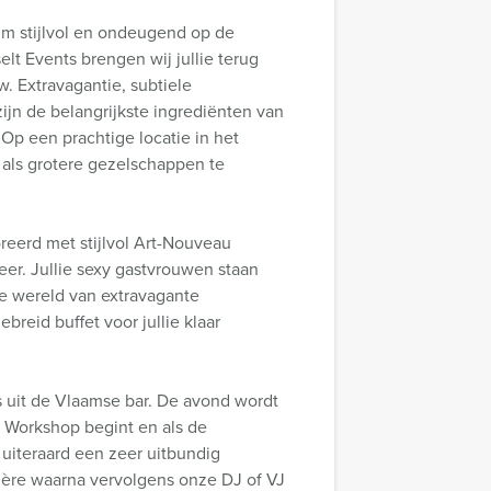
eum stijlvol en ondeugend op de
lt Events brengen wij jullie terug
w. Extravagantie, subtiele
ijn de belangrijkste ingrediënten van
Op een prachtige locatie in het
e als grotere gezelschappen te
oreerd met stijlvol Art-Nouveau
eer. Jullie sexy gastvrouwen staan
de wereld van extravagante
reid buffet voor jullie klaar
 uit de Vlaamse bar. De avond wordt
e Workshop begint en als de
 uiteraard een zeer uitbundig
ière waarna vervolgens onze DJ of VJ