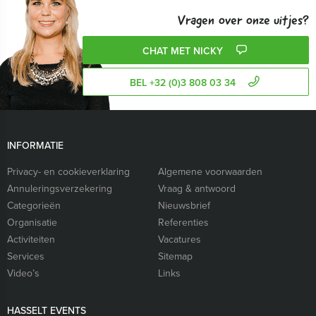
Vragen over onze uitjes?
CHAT MET NICKY
BEL +32 (0)3 808 03 34
INFORMATIE
Privacy- en cookieverklaring
Algemene voorwaarden
Annuleringsverzekering
Vraag & antwoord
Categorieën
Nieuwsbrief
Organisatie
Referenties
Activiteiten
Vacatures
Services
Sitemap
Video’s
Links
HASSELT EVENTS