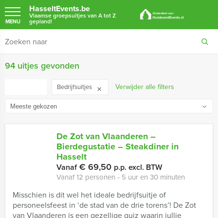
HasseltEvents.be
Vlaamse groepsuitjes van A tot Z
gepland!
MENU
94 uitjes gevonden
FILTER
Verwijder alle filters
Bedrijfsuitjes
De Zot van Vlaanderen –
Bierdegustatie – Steakdiner in
Hasselt
€ 69,50
Vanaf
p.p. excl. BTW
Vanaf 12 personen ‐ 5 uur en 30 minuten
Misschien is dit wel het ideale bedrijfsuitje of
personeelsfeest in ‘de stad van de drie torens’! De Zot
van Vlaanderen is een gezellige quiz waarin jullie