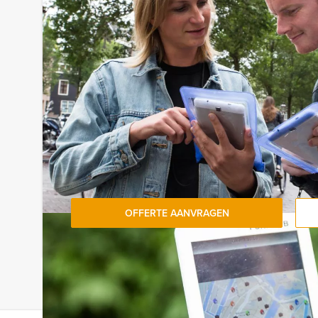
Hasselt Events – Groepsuitjes en Bedrijfsui
Belgisch-Limburg!
Wil je meerdere arrangementen of specifieke pr
of avondvullend groepsuitje of bedrijfsuitje? Bij
diverse onderdelen uit onze meest populaire ar
onze medewerkers en
plan jullie groepsuitje
tot i
Bij Hasselt Events boek je elk arrangement voor 
Uiteraard kunnen jullie met minder personen deel
betaalt.
OFFERTE AANVRAGEN