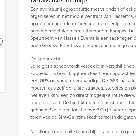
Details over dit uitje
Een avontuurlijk groepsuitje met vrienden of coll
organiseren in het mooie centrum van Hasselt? O
op een uitdagende manier, met een beetje compet
padvindersgeluk en een ultramodern kompas. De
Speurtocht van Hasselt Events is een race tegen 
onze GPS werkt net even anders dan die in je auto
De speurtocht:
Julie gezelschap wordt verdeeld in verschillende
koppels. Elk team krijgt een kaart, een opdracht
een GPS-ontvanger overhandigd. De GPS laat allee
moeten dus zèlf de juiste straatjes, steegjes en pl
het even kan, een zo direct mogelijke route die we
route oplevert. De tijd tikt door, de finish moet 
gehaald. Sla je een locatie over? Ga je harder lope
toren van de Sint-Quintinuskathedraal in de gaten,
Na afloop komen alle teams bij elkaar in een geze