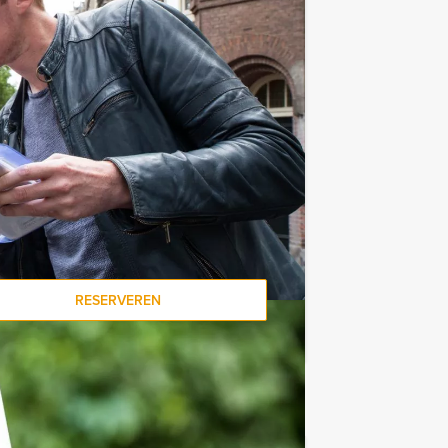
tjes in het kloppend hart van
ogramma’s combineren voor een dag-
 Hasselt Events combineren we graag
rangementen. Bespreek je wensen met
n detail!
een minimaal aantal deelnemers.
nemen mits je voor de minimale prijs
RESERVEREN