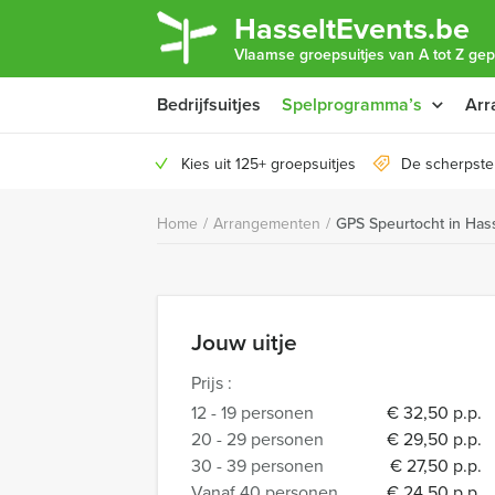
HasseltEvents.be
Vlaamse groepsuitjes van A tot Z gep
Bedrijfsuitjes
Spelprogramma’s
Arr
Kies uit 125+ groepsuitjes
De scherpste 
Home
/
Arrangementen
/
GPS Speurtocht in Hass
Jouw uitje
Prijs :
12 - 19 personen
€ 32,50 p.p.
20 - 29 personen
€ 29,50 p.p.
30 - 39 personen
€ 27,50 p.p.
Vanaf 40 personen
€ 24,50 p.p.