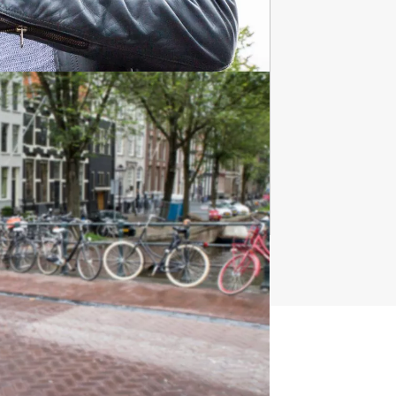
Dagarrangementen
62 uitjes
t uitje?