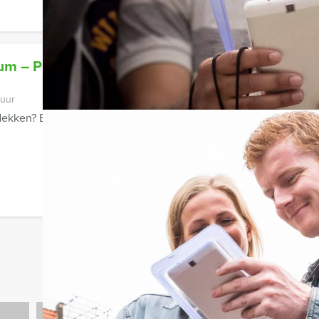
 – Proeverij – Diner in
 uur
tdekken? Boek dan dit unieke Bourgondische arrangement van Ha