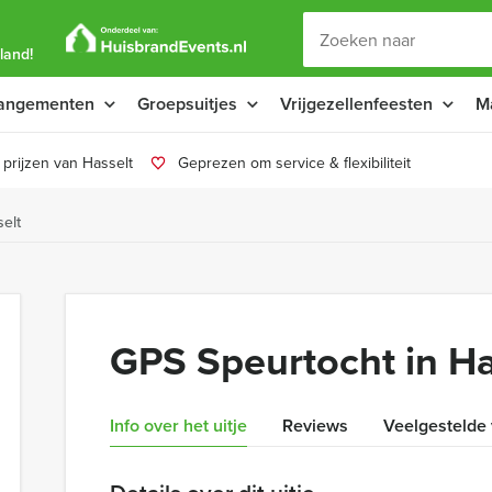
land!
angementen
Groepsuitjes
Vrijgezellenfeesten
M
prijzen van Hasselt
Geprezen om service & flexibiliteit
elt
GPS Speurtocht in Ha
Info over het uitje
Reviews
Veelgestelde