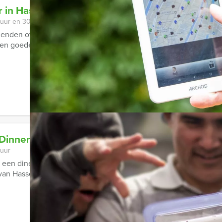
 in Hasselt
 uur en 30 minuten
ienden of collega’s jullie avond in Hasselt gezellig beginnen 
een goede quiz?
 Dinnergame in Hasselt
 uur
r een diner wat gecombineerd kan worden met een spannend spe
an Hasselt Events kiezen!