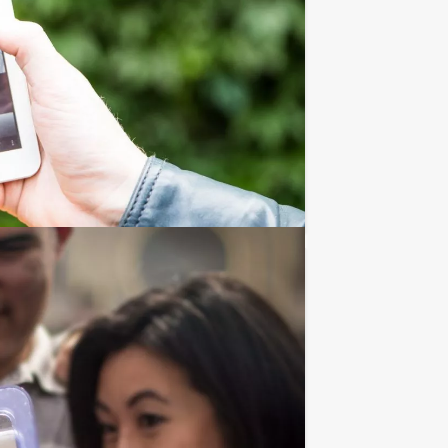
€ 69,50
Vanaf
p.p. excl. BTW
en houden jullie van swingende popmuziek
Favoriet
€ 69,50
Vanaf
p.p. excl. BTW
l? Dan zou ik zeker voor de Hunted