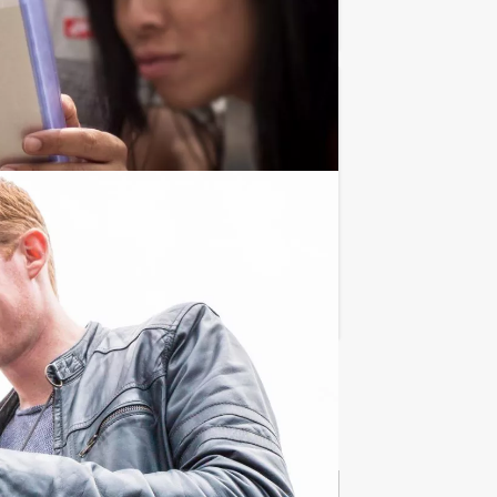
Favoriet
€ 79,50
Vanaf
p.p. excl. BTW
sselt Events!
Favoriet