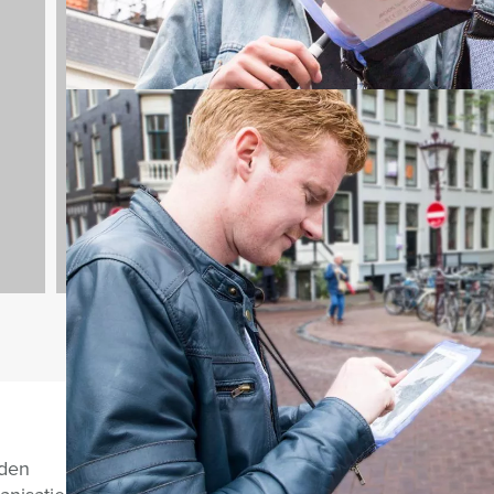
Bedrijfsuitjes
94 uitjes
Vragen over di
nden