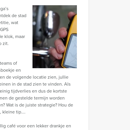
ega’s
ntdek de stad
itie, wat
 GPS
de klok, maar
 zit.
 teams of
enboekje en
n de volgende locatie zien, jullie
einen in de stad zien te vinden. Als
inig tijdverlies en dus de kortste
binnen de gestelde termijn worden
n? Wat is de juiste strategie? Hou de
 kleine tip….
llig café voor een lekker drankje en