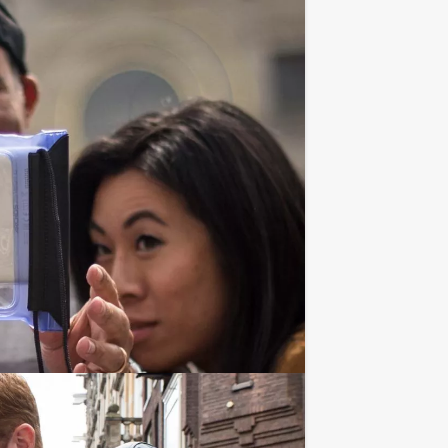
ijdstip!
 ook in het Engels worden gehouden
sh language).