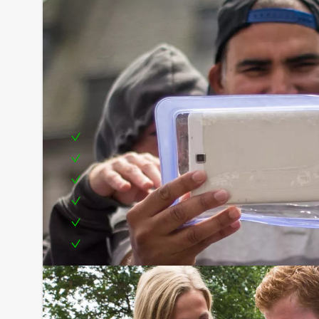
Inclusief:
Vakkundige begeleiding
Teambuilding, leuk als bedrijfsuitje
GPS-apparatuur
1 drankje
Leuke prijs voor het winnende team
Te boeken op de door jullie gewenste dag en t
De speurtochten
kunnen in het Nederlands, maar
(the 'treasure hunts' can also be held in the Engli